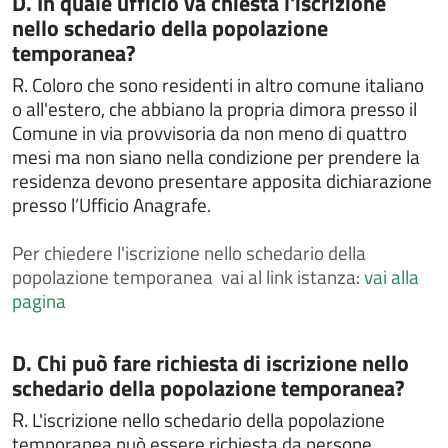
D. In quale ufficio va chiesta l'iscrizione
civile
nello schedario della popolazione
Chiedere la sepoltura nei cimiteri comunali
temporanea?
Chiedere un interpello
R.
Coloro che sono residenti in altro comune italiano
Chiedere un rimborso per erroneo versamento
o all'estero, che abbiano la propria dimora presso il
Comune in via provvisoria da non meno di quattro
Comunicare i dati del conducente o del locatario a
mesi ma non siano nella condizione per prendere la
seguito di un accertamento di violazione
residenza devono presentare apposita dichiarazione
Contestazioni e ricorsi a verbali o atti di
presso l’Ufficio Anagrafe.
accertamento
Contributo per il superamento e l'eliminazione di
Per
chiedere l'iscrizione nello schedario della
barriere architettoniche in edifici privati
popolazione temporanea vai al link istanza:
vai alla
Contributo per l’acquisto di libri di testo
pagina
Costituire un'unione civile
Denuncia di smarrimento sottrazione distruzione
Categoria:
D. Chi può fare richiesta di iscrizione nello
carta di circolazione o patente di guida
schedario della popolazione temporanea?
Depositare o ritirare le disposizioni anticipate di
R.
L'iscrizione nello schedario della popolazione
trattamento (DAT)
temporanea può essere richiesta da persone