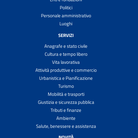
all'interno del territorio italiano
Politici
Trasporto scolastico scuolabus
Personale amministrativo
Votare al proprio domicilio
Luoghi
Votare presso ospedali, case di riposo e carceri
SERVIZI
Anagrafe e stato civile
Cultura e tempo libero
Vita lavorativa
Attività produttive e commercio
Urbanistica e Pianificazione
Turismo
Mobilità e trasporti
Giustizia e sicurezza pubblica
Tributi e finanze
Ambiente
Salute, benessere e assistenza
NOVITÀ