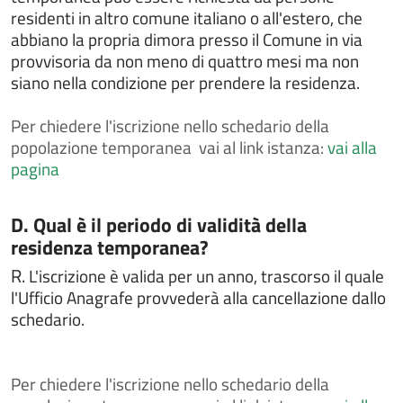
Dichiarare l'avvenuta riconciliazione con il coniuge
residenti in altro comune italiano o all'estero, che
Dichiarare l'esatta indicazione del nome composto da
abbiano la propria dimora presso il Comune in via
più elementi
provvisoria da non meno di quattro mesi ma non
siano nella condizione per prendere la residenza.
Dichiarazione di dimora abituale per cittadini
extracomunitari
Per
chiedere l'iscrizione nello schedario della
Dissequestro di veicoli sequestrati perchè sprovvisti
popolazione temporanea vai al link istanza:
di assicurazione
vai alla
pagina
Donazione degli organi
FAQ
Categoria:
D. Qual è il periodo di validità della
IMU - Imposta Municipale Unica
residenza temporanea?
Intrattenimenti, spettacoli, eventi e manifestazioni
R.
L'iscrizione è valida per un anno, trascorso il quale
Iscriversi all'albo comunale delle associazioni
l'Ufficio Anagrafe provvederà alla cancellazione dallo
schedario.
Iscriversi o cancellarsi dall'albo degli scrutatori
Iscriversi o cancellarsi dall'albo dei giudici popolari
Iscriversi o cancellarsi dall'albo dei presidenti di
Per
chiedere l'iscrizione nello schedario della
seggio