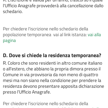
Chiedere il rilascio del passaporto
l'Ufficio Anagrafe provvederà alla cancellazione dallo
schedario.
Chiedere il rilascio della tessera elettorale
Chiedere il rilascio di certificati anagrafici
Chiedere il rilascio di certificati ed estratti di atti di
Per
chiedere l'iscrizione nello schedario della
stato civile
popolazione temporanea vai al link istanza:
vai alla
pagina
Chiedere il rilascio di certificati ed estratti di leva
militare
Chiedere il rilascio di certificato di iscrizione alle liste
Categoria:
D. Dove si chiede la residenza temporanea?
elettorali
R.
Coloro che sono residenti in altro comune italiano
Chiedere il rilascio di copia integrale di atti di stato
o all'estero, che abbiano la propria dimora presso il
civile
Comune in via provvisoria da non meno di quattro
Chiedere il rilascio o il rinnovo della carta d'identità
mesi ma non siano nella condizione per prendere la
elettronica
residenza devono presentare apposita dichiarazione
Chiedere il voto assistito
presso l’Ufficio Anagrafe.
Chiedere l'assegnazione del numero civico
Per
chiedere l'iscrizione nello schedario della
Chiedere l'attestazione di soggiorno permanente per