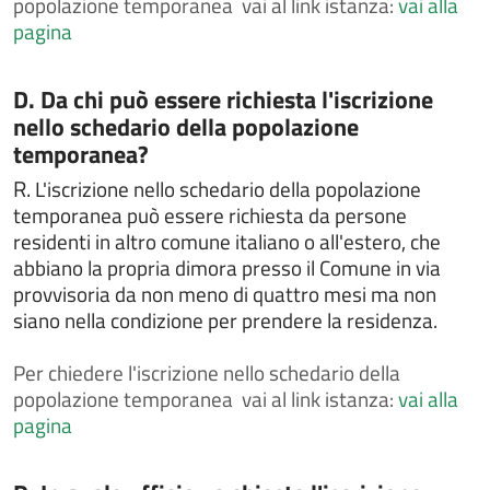
popolazione temporanea vai al link istanza:
vai alla
i cittadini comunitari
pagina
Chiedere l'attribuzione del cognome materno al
momento della nascita
Categoria:
D. Da chi può essere richiesta l'iscrizione
Chiedere l'autorizzazione al trasporto e alla
cremazione
nello schedario della popolazione
temporanea?
Chiedere l'autorizzazione alla esumazione,
estumulazione o traslazione
R.
L'iscrizione nello schedario della popolazione
Chiedere la cittadinanza italiana
temporanea può essere richiesta da persone
residenti in altro comune italiano o all'estero, che
Chiedere la concessione, il rinnovo e/o la rinuncia di
loculo od ossario
abbiano la propria dimora presso il Comune in via
provvisoria da non meno di quattro mesi ma non
Chiedere la concessione, il rinnovo e/o la rinuncia di
siano nella condizione per prendere la residenza.
loculo od ossario
Chiedere la consultazione e la copia delle liste
Per
chiedere l'iscrizione nello schedario della
elettorali
popolazione temporanea vai al link istanza:
vai alla
Chiedere la legalizzazione di fotografia
pagina
Chiedere la pubblicazione di matrimonio
Chiedere la rettifica di dati anagrafici in atti di stato
Categoria: