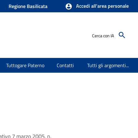
Accedi all'area personale
Regione Basilicata
Cerca con IA
Tuttogare Paterno
Contatti
Tutti gli argomenti...
slativo 7 marzo 2005, n.