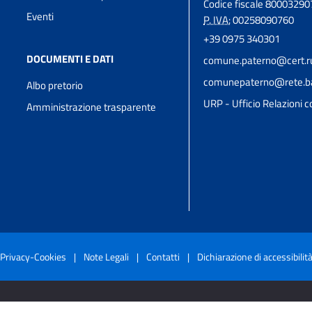
Codice fiscale 8000329
Eventi
P. IVA:
00258090760
+39 0975 340301
DOCUMENTI E DATI
comune.paterno@cert.rup
comunepaterno@rete.basi
Albo pretorio
URP - Ufficio Relazioni co
Amministrazione trasparente
Privacy-Cookies
|
Note Legali
|
Contatti
|
Dichiarazione di accessibilit