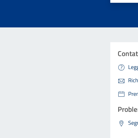
Contat
Legg
Rich
Pre
Proble
Segn