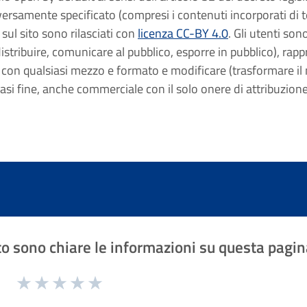
rsamente specificato (compresi i contenuti incorporati di ter
 sul sito sono rilasciati con
licenza CC-BY 4.0
. Gli utenti sono
istribuire, comunicare al pubblico, esporre in pubblico), rap
 con qualsiasi mezzo e formato e modificare (trasformare il m
iasi fine, anche commerciale con il solo onere di attribuzion
o sono chiare le informazioni su questa pagin
1 a 5 stelle la pagina
Valuta 1 stelle su 5
Valuta 2 stelle su 5
Valuta 3 stelle su 5
Valuta 4 stelle su 5
Valuta 5 stelle su 5