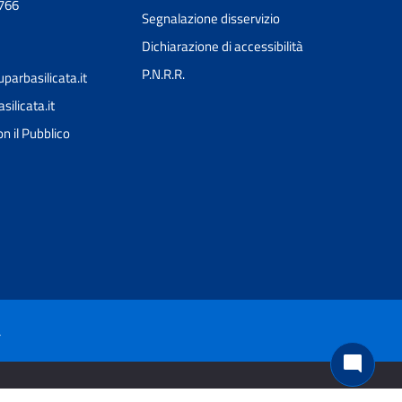
0766
Segnalazione disservizio
Dichiarazione di accessibilità
P.N.R.R.
arbasilicata.it
licata.it
Ciao 👋
n il Pubblico
Come posso esserti utile?
smart_toy
à
mode_comment