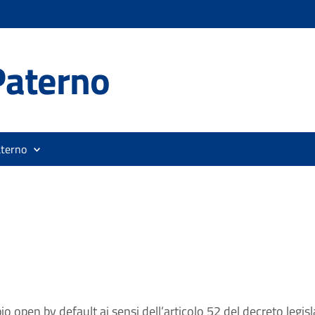
Paterno
aterno
pio open by default ai sensi dell’articolo 52 del decreto legi