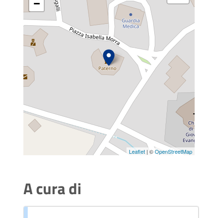
−
Leaflet
| ©
OpenStreetMap
A cura di