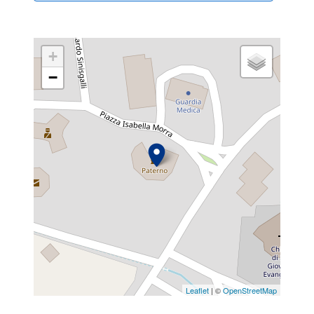
+
−
Leaflet
| ©
OpenStreetMap