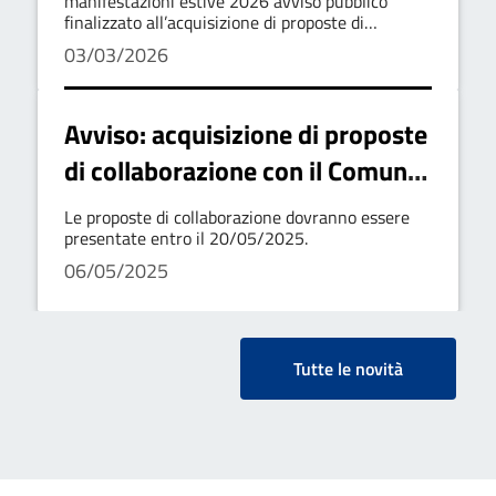
manifestazioni estive 2026 avviso pubblico
finalizzato all’acquisizione di proposte di
collaborazione
03/03/2026
Avviso: acquisizione di proposte
di collaborazione con il Comune
di Paterno per il supporto
Le proposte di collaborazione dovranno essere
tecnico logistico delle
presentate entro il 20/05/2025.
06/05/2025
manifestazioni programmate
dalla Giunta Comunale nel
periodo estivo
Tutte le novità