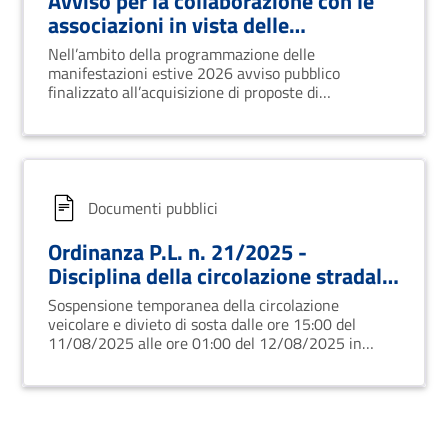
Avviso per la collaborazione con le
associazioni in vista delle
manifestazioni estive 2026
Nell’ambito della programmazione delle
manifestazioni estive 2026 avviso pubblico
finalizzato all’acquisizione di proposte di
collaborazione
Documenti pubblici
Ordinanza P.L. n. 21/2025 -
Disciplina della circolazione stradale
lunedì 11 Agosto 2025 in occasione
Sospensione temporanea della circolazione
della Manifestazione "Suoni
veicolare e divieto di sosta dalle ore 15:00 del
d'agosto - La voce di Adriano in
11/08/2025 alle ore 01:00 del 12/08/2025 in
Piazza Isabella Morra
concerto"