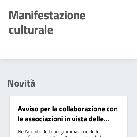
Manifestazione
culturale
Dettagli della notizia
Novità
Avviso per la collaborazione con
le associazioni in vista delle
manifestazioni estive 2026
Nell’ambito della programmazione delle