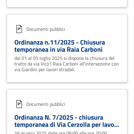
Documenti pubblici
Ordinanza n.11/2025 - Chiusura
temporanea in via Raia Carboni
dal 01 al 05 luglio 2025 si dispone la chiusura del
tratto da via Vico I Raia Carboni all’intersezione con
via Giardini per lavori stradali.
Documenti pubblici
Ordinanza N. 7/2025 - chiusura
temporanea di Via Cerzolla per lavori
stradali
16 giugno 2025 dalle ore 06:00 alle ore 20:00