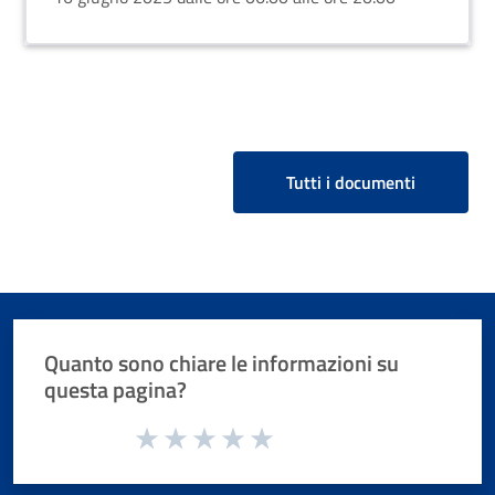
Tutti i documenti
Quanto sono chiare le informazioni su
questa pagina?
Valuta da 1 a 5 stelle la pagina
Valuta 1 stelle su 5
Valuta 2 stelle su 5
Valuta 3 stelle su 5
Valuta 4 stelle su 5
Valuta 5 stelle su 5