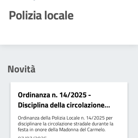
Polizia locale
Dettagli della notizia
Novità
Ordinanza n. 14/2025 -
Disciplina della circolazione
stradale per la Festa della
Ordinanza della Polizia Locale n. 14/2025 per
Madonna del Carmelo
disciplinare la circolazione stradale durante la
festa in onore della Madonna del Carmelo.