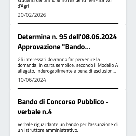
studenti del primo anno residenti nell’Alta Val
d’Agri
20/02/2026
Determina n. 95 dell'08.06.2024
Approvazione "Bando
Concessione di contributi per
Gli interessati dovranno far pervenire la
l'avvio di nuove attività
domanda, in carta semplice, secondo il Modello A
allegato, inderogabilmente a pena di esclusione
economiche commerciali,
entro le ore 12:00 del giorno 14 giugno 2024
10/06/2024
artigianali e agricole attraverso
un'unità ubicata nel territorio
Bando di Concorso Pubblico -
comunale - Annualità 2022"
verbale n.4
Verbale riguardante un bando per l'assunzione di
un Istruttore amministrativo.