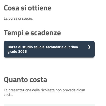
Cosa si ottiene
La borsa di studio.
Tempi e scadenze
Borsa di studio scuola secondaria di primo
grado 2026
5
Presa in carico
Dopo aver presentato la tua
giorni
richiesta, il comune avvia il
Quanto costa
procedimento e prenderà in carico
la tua domanda in 5 giorni.
La presentazione della richiesta non prevede alcun
costo.
10
Eventuale richiesta di