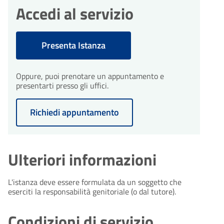
integrazioni
Accedi al servizio
giorni
Durante l'istruttoria, potrebbero
essere necessarie integrazioni. Il
comune ti invierà una richiesta di
Presenta Istanza
integrazioni entro 10 giorni
dall'avvio del procedimento.
Oppure, puoi prenotare un appuntamento e
presentarti presso gli uffici.
30
Conclusione del
procedimento
Richiedi appuntamento
giorni
Il procedimento amministrativo
sarà concluso entro un massimo
di 30 giorni dalla presentazione
dell'istanza.
Ulteriori informazioni
L'istanza deve essere formulata da un soggetto che
eserciti la responsabilità genitoriale (o dal tutore).
Condizioni di servizio