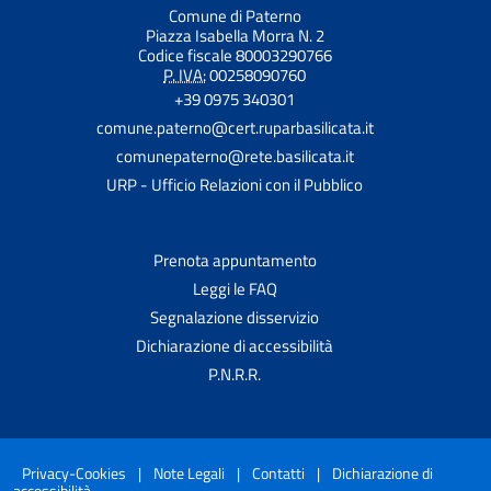
Comune di Paterno
Piazza Isabella Morra N. 2
Codice fiscale 80003290766
P. IVA:
00258090760
+39 0975 340301
comune.paterno@cert.ruparbasilicata.it
comunepaterno@rete.basilicata.it
URP - Ufficio Relazioni con il Pubblico
Prenota appuntamento
Leggi le FAQ
Segnalazione disservizio
Dichiarazione di accessibilità
P.N.R.R.
Privacy-Cookies
|
Note Legali
|
Contatti
|
Dichiarazione di
accessibilità